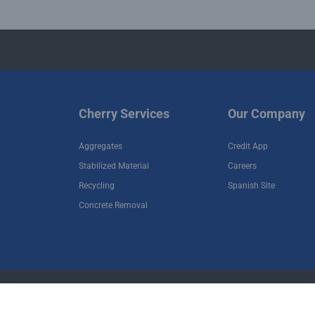
Cherry Services
Our Company
Aggregates
Credit App
Stabilized Material
Careers
Recycling
Spanish Site
Concrete Removal
•
•
Terms of Use
Privacy Policy
Terms and Cond
Copyright © 2026 Cherry Companies