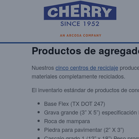
Productos de agregad
Nuestros
cinco centros de reciclaje
producen
materiales completamente reciclados.
El inventario estándar de productos de conc
Base Flex (TX DOT 247)
Grava grande (3” X 5”) especificació
Roca de mampara
Piedra para pavimentar (2” X 3”)
Cascajo grado 1 (12” x 18”) Peso pro