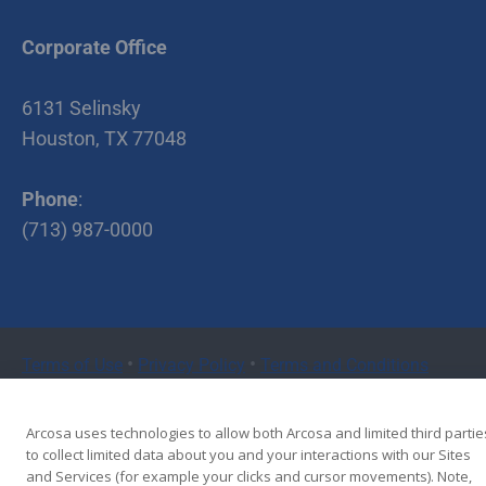
Corporate Office
6131 Selinsky
Houston, TX 77048
Phone
:
(713) 987-0000
•
•
Terms of Use
Privacy Policy
Terms and Conditions
Copyright © 2026 Cherry Companies
Arcosa uses technologies to allow both Arcosa and limited third partie
to collect limited data about you and your interactions with our Sites
and Services (for example your clicks and cursor movements). Note,